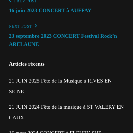
Navigation
PREV POST
Previous
Post
16 juin 2023 CONCERT à AUFFAY
de
l’article
NEXT POST
Next
Post
23 septembre 2023 CONCERT Festival Rock’n
ARELAUNE
Articles récents
21 JUIN 2025 Fête de la Musique à RIVES EN
SEINE
21 JUIN 2024 Fête de la musique à ST VALERY EN
CAUX
16 mars 2024 CONCERT à FLEURY SUR